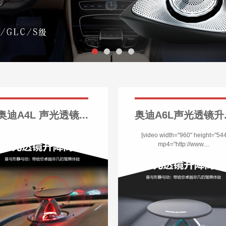
奥迪A4L 声光透镜...
奥迪A6L声光透镜升..
[video width="960" height="54
mp4="http://www....