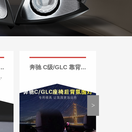
.
奔驰 C级/GLC 靠背...
八代凯
4"
>