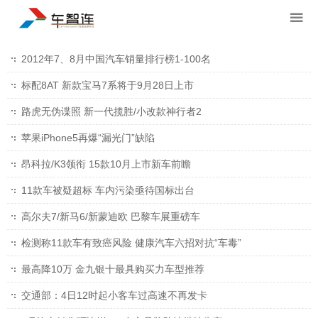
2012年7、8月中国汽车销量排行榜1-100名
标配8AT 新款宝马7系将于9月28日上市
路虎无伪谍照 新一代揽胜/小改款神行者2
苹果iPhone5再爆“漏光门”缺陷
昂科拉/K3领衔 15款10月上市新车前瞻
11款车被疑超标 车内污染亟待国标出台
高尔夫7/新马6/新蒙迪欧 巴黎车展重磅车
检测称11款车有致癌风险 健康汽车六招对抗“车毒”
最高降10万 金九银十最具购买力车型推荐
交通部：4日12时起小客车过高速不再发卡