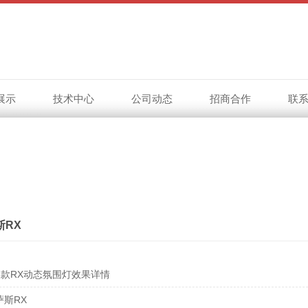
展示
技术中心
公司动态
招商合作
联
斯RX
21款RX动态氛围灯效果详情
萨斯RX