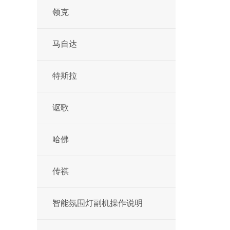
领克
马自达
特斯拉
讴歌
哈佛
传祺
智能氛围灯副机操作说明